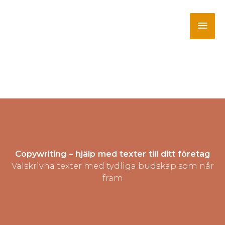
Hoppa
till
Huv
innehåll
Copywriting – hjälp med texter till ditt företag
Välskrivna texter med tydliga budskap som når
fram