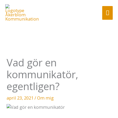
Hoppa
till
Huv
innehåll
Vad gör en
kommunikatör,
egentligen?
april 23, 2021
/
Om mig