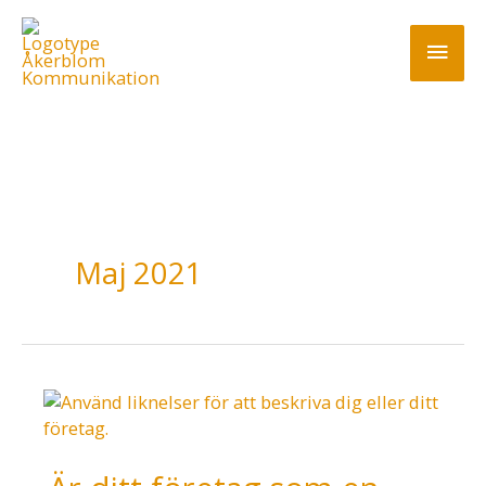
Hoppa
till
Huv
innehåll
Maj 2021