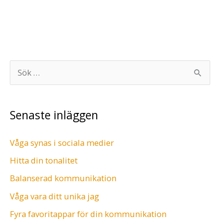
nära
samarbete
S
ö
k
Senaste inläggen
e
f
Våga synas i sociala medier
t
Hitta din tonalitet
e
r
Balanserad kommunikation
:
Våga vara ditt unika jag
Fyra favoritappar för din kommunikation