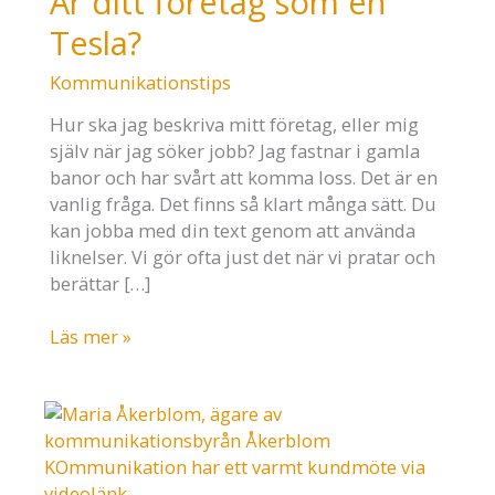
Är ditt företag som en
Tesla?
Kommunikationstips
Hur ska jag beskriva mitt företag, eller mig
själv när jag söker jobb? Jag fastnar i gamla
banor och har svårt att komma loss. Det är en
vanlig fråga. Det finns så klart många sätt. Du
kan jobba med din text genom att använda
liknelser. Vi gör ofta just det när vi pratar och
berättar […]
Är
Läs mer »
ditt
företag
som
en
Tesla?