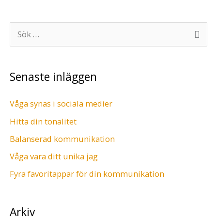
S
ö
k
Senaste inläggen
e
f
Våga synas i sociala medier
t
Hitta din tonalitet
e
r
Balanserad kommunikation
:
Våga vara ditt unika jag
Fyra favoritappar för din kommunikation
Arkiv